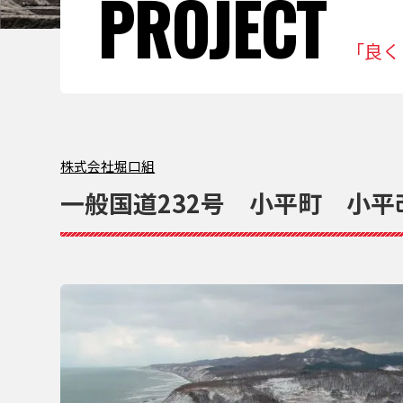
PROJECT
「良く
株式会社堀⼝組
一般国道232号 小平町 小