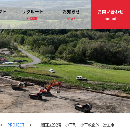
クト
リクルート
お知らせ
お問い合わせ
RECRUIT
NEWS
contact
>
PROJECT
>
一般国道232号 小平町 小平改良外一連工事