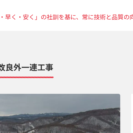
・早く・安く」の社訓を基に、常に技術と品質の
平改良外一連工事