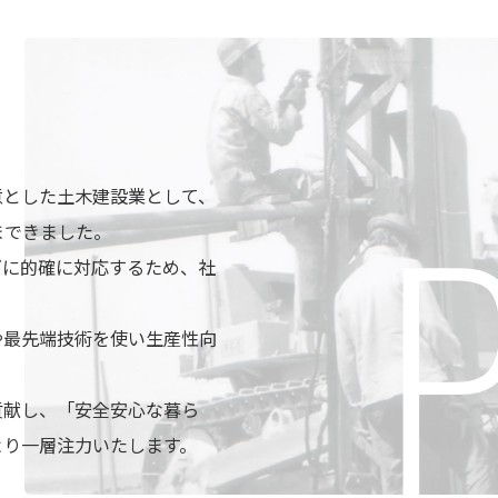
意とした土木建設業として、
日まできました。
ズに的確に対応するため、社
や最先端技術を使い生産性向
貢献し、「安全安心な暮ら
より⼀層注力いたします。