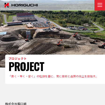
堀口組のこと
ABOUT
プロジェクト
PROJECT
リクルート
RECRUIT
お知らせ
プロジェクト
PROJECT
NEWS
お問い合わせ
「良く・早く・安く」の社訓を基に、常に技術と品質の向上を目指す。
contact
株式会社堀⼝組