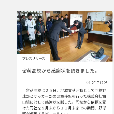
プレスリリース
留萌高校から感謝状を頂きました。
2017.12.25
留萌高校は２５日、地域貢献活動として同校野
球部とサッカー部の部室移転を行った株式会社堀
口組に対して感謝状を贈った。同校から依頼を受
けた同社を９月末から１１月末までの期間、野球
部が使用するビニールハ…