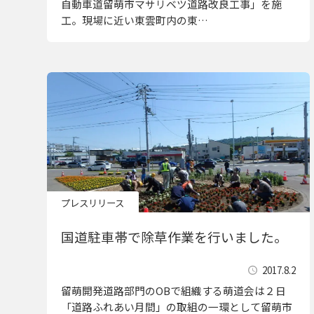
自動車道留萌市マサリベツ道路改良工事」を施
工。現場に近い東雲町内の東…
プレスリリース
国道駐車帯で除草作業を行いました。
2017.8.2
留萌開発道路部門のOBで組織する萌道会は２日
「道路ふれあい月間」の取組の一環として留萌市