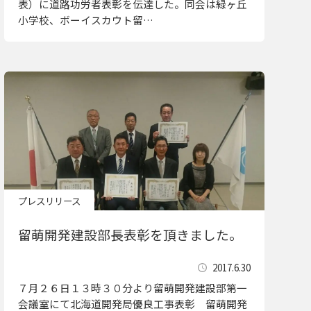
表）に道路功労者表彰を伝達した。同会は緑ヶ丘
小学校、ボーイスカウト留…
プレスリリース
留萌開発建設部長表彰を頂きました。
2017.6.30
７月２６日１３時３０分より留萌開発建設部第一
会議室にて北海道開発局優良工事表彰 留萌開発