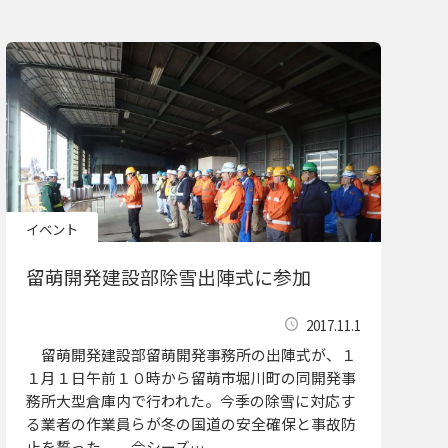
イベント
留萌開発建設部除雪出陣式に参加
2017.11.1
留萌開発建設部留萌開発事務所の出陣式が、１
１月１日午前１０時から留萌市堀川町の同開発事
務所大型倉庫内で行われた。今季の除雪に対応す
る業者の作業員らが冬の国道の安全確保と事故防
止を誓った。 今シーズ…