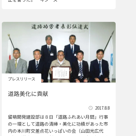
プレスリリース
道路美化に貢献
2017.8.8
留萌開発建設部は８日「道路ふれあい月間」行事
の一環として道路の清掃・美化に功績があった市
内の本川町交差点花いっぱいの会（山田光広代