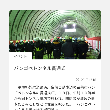
イベント
バンゴベトンネル貫通式
2017.12.18
高規格幹線道路深川留萌自動車道の留萌市バン
ゴベトンネルの貫通式が、１８日、午前１０時半
から同トンネル坑内で行われ、関係者が清めの儀
やたるみこしなどで偉業を祝った。 バンゴベト
ンネルを手掛ける岩田地…