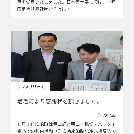
章を受章いたしました。日本赤十字社では、一時
的または累計額が２万円…
プレスリリース
増毛町より感謝状を頂きました。
2017.8.1
８月１日増毛町は堀口組と堀口・橋場・ハラダ工
業JVでの町内活動（町道冷水道路線冷水橋周辺で