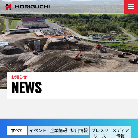
堀口組のこと
ABOUT
プロジェクト
PROJECT
リクルート
RECRUIT
お知らせ
お知らせ
NEWS
NEWS
お問い合わせ
contact
すべて
イベント
企業情報
採用情報
プレスリ
メディア
リース
情報