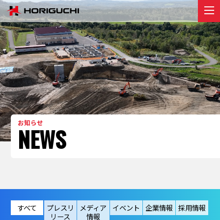
堀口組のこと
ABOUT
プロジェクト
PROJECT
リクルート
RECRUIT
お知らせ
お知らせ
NEWS
NEWS
お問い合わせ
contact
すべて
プレスリ
メディア
イベント
企業情報
採用情報
リース
情報