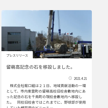
プレスリリース
留萌高記念の石を移設しました。
2021.4.21
株式会社堀口組は２１日、地域貢献活動の一環
として、市内東雲町の留萌高校旧校舎敷地内にあ
った記念の石を千鳥町の現校舎敷地内へ移設し
た。 同校旧校舎ではこれまでに、野球部が使用
していた練習用のビニール…