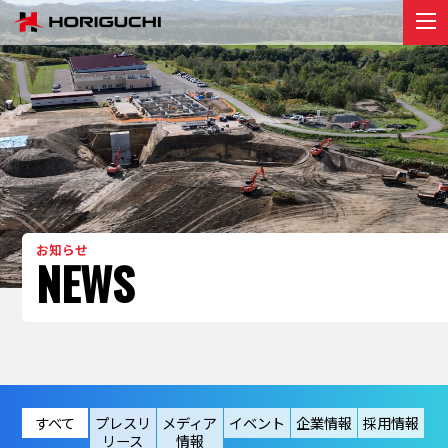
堀口組のこと
ABOUT
プロジェクト
PROJECT
リクルート
RECRUIT
お知らせ
お知らせ
NEWS
NEWS
お問い合わせ
contact
すべて
プレスリ
メディア
イベント
企業情報
採用情報
リース
情報