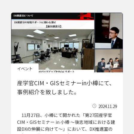
イベント
産学官CIM・GISセミナーin小樽にて、
事例紹介を致しました。
2024.11.29
11月27日、小樽にて開かれた「第27回産学官
CIM・GISセミナー in 小樽 ～後志地域における建
設DXの伸展に向けて～」において、DX推進室の