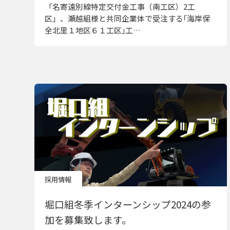
「名寄遠別線特定交付金工事（南工区）2工
区」、瀬越組様と共同企業体で受注する｢海岸保
全北里１地区６１工区｣工…
採用情報
堀口組冬季インターンシップ2024の参
加を募集致します。