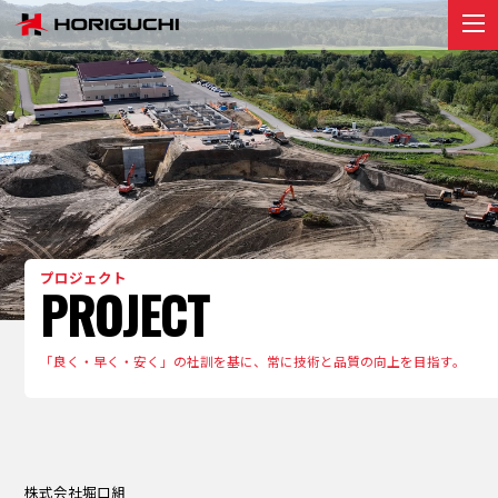
堀口組のこと
ABOUT
プロジェクト
PROJECT
リクルート
RECRUIT
お知らせ
プロジェクト
PROJECT
NEWS
お問い合わせ
「良く・早く・安く」の社訓を基に、常に技術と品質の向上を目指す。
contact
株式会社堀⼝組