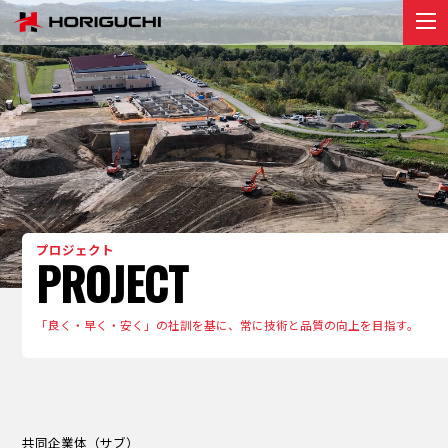
堀口組のこと
ABOUT
プロジェクト
PROJECT
リクルート
RECRUIT
お知らせ
プロジェクト
PROJECT
NEWS
お問い合わせ
「良く・早く・安く」の社訓を基に、常に技術と品質の向上を目指す。
contact
共同企業体（サブ）