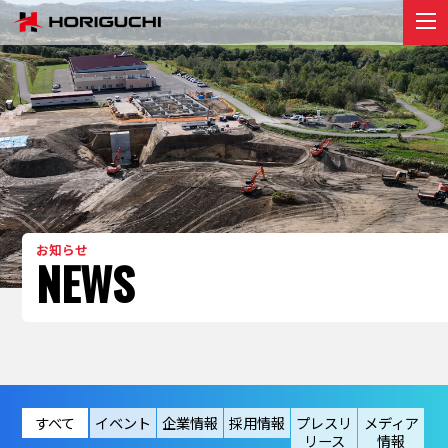
堀口組のこと
ABOUT
プロジェクト
PROJECT
リクルート
RECRUIT
お知らせ
お知らせ
NEWS
NEWS
お問い合わせ
contact
すべて
イベント
企業情報
採用情報
プレスリ
メディア
リース
情報