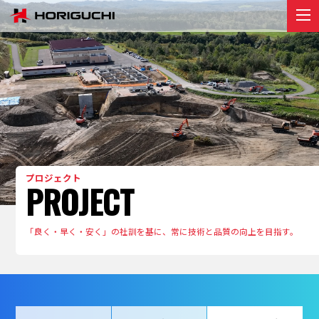
堀口組のこと
ABOUT
プロジェクト
PROJECT
リクルート
RECRUIT
お知らせ
プロジェクト
PROJECT
NEWS
お問い合わせ
「良く・早く・安く」の社訓を基に、常に技術と品質の向上を目指す。
contact