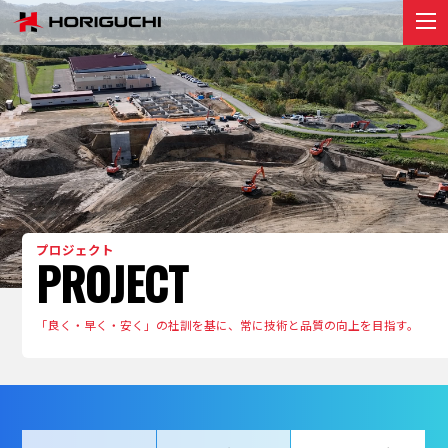
堀口組のこと
ABOUT
プロジェクト
PROJECT
リクルート
RECRUIT
お知らせ
プロジェクト
PROJECT
NEWS
お問い合わせ
「良く・早く・安く」の社訓を基に、常に技術と品質の向上を目指す。
contact