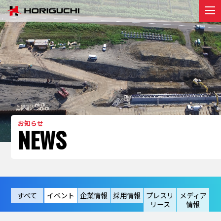
堀口組のこと
ABOUT
プロジェクト
PROJECT
リクルート
RECRUIT
お知らせ
お知らせ
NEWS
NEWS
お問い合わせ
contact
すべて
イベント
企業情報
採用情報
プレスリ
メディア
リース
情報