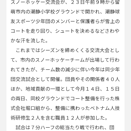
スノーホッケー交流会が、２３日午前９時から留
萌市内の潮静小学校グラウンドで開かれ、潮静球
友スポーツ少年団のメンバーと保護者らが雪上の
コートを走り回り、シュートを決めるなどさわや
かな汗を流した。
これまではシーズンを締めくくる交流大会とし
て、市内のスノーホッケーチームが出場して行わ
れてきたが、チーム数の減少に伴い今年は同少年
団交流試合として開催。団員やその関係者４０人
ほか、地域貢献の一環として今月１４日、１５日
の両日、同校グラウンドでコート整備を行った株
式会社堀口組から、整備に携わったベトナム人技
術研修生２人を含む職員１２人が参加した。
試合は７分ハーフの総当たり戦で行われ、団