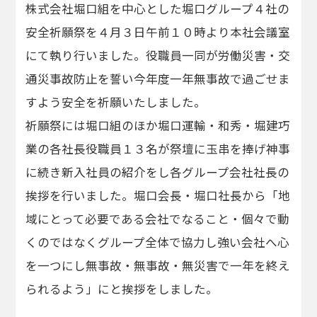
株式会社堀口組を中心とした堀口グループ４社の
安全祈願祭を４月３日午前１０時より本社会議室
にて執り行いました。役職員一同が労働災害・交
通災事故防止を誓い今年度一年無事故で過ごせま
すよう安全を祈願いたしました。
祈願祭には堀口組のほか堀口運輸・和秀・堀建巧
業の各社長役職員１３名が祭壇に玉串を捧げ神事
に続き新入社員の紹介をし各グループ会社社長の
挨拶を行いました。堀口会長・堀口社長から「地
域にとって必要である会社でなること・個々で動
くのではなくグループ全体で協力し強い会社へ心
を一つにし無事故・無事故・無災害で一年を終え
られるよう」にと挨拶をしました。