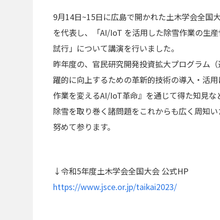
9月14日~15日に広島で開かれた土木学会全国
を代表し、「AI/IoT を活用した除雪作業の
試行」について講演を行いました。
昨年度の、官民研究開発投資拡大プログラム（通
躍的に向上するための革新的技術の導入・活用
作業を変えるAI/IoT革命』を通じて得た知見
除雪を取り巻く諸問題をこれからも広く周知い
努めて参ります。
↓令和5年度土木学会全国大会 公式HP
https://www.jsce.or.jp/taikai2023/